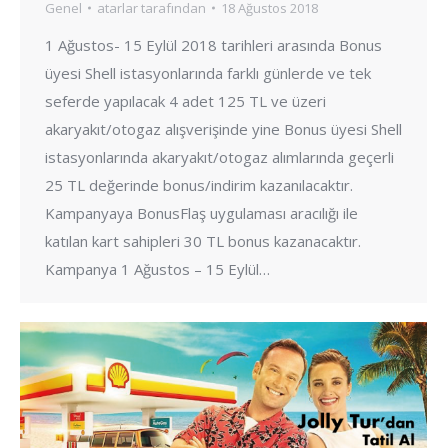
Genel
atarlar
tarafından
18 Ağustos 2018
1 Ağustos- 15 Eylül 2018 tarihleri arasında Bonus
üyesi Shell istasyonlarında farklı günlerde ve tek
seferde yapılacak 4 adet 125 TL ve üzeri
akaryakıt/otogaz alışverişinde yine Bonus üyesi Shell
istasyonlarında akaryakıt/otogaz alımlarında geçerli
25 TL değerinde bonus/indirim kazanılacaktır.
Kampanyaya BonusFlaş uygulaması aracılığı ile
katılan kart sahipleri 30 TL bonus kazanacaktır.
Kampanya 1 Ağustos – 15 Eylül…