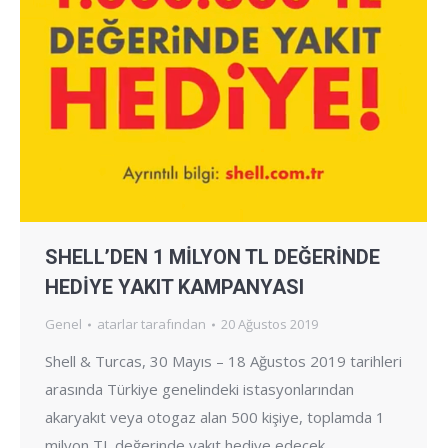
SHELL’DEN 1 MİLYON TL DEĞERİNDE
HEDİYE YAKIT KAMPANYASI
Genel
atarlar
tarafından
20 Ağustos 2019
Shell & Turcas, 30 Mayıs – 18 Ağustos 2019 tarihleri
arasında Türkiye genelindeki istasyonlarından
akaryakıt veya otogaz alan 500 kişiye, toplamda 1
milyon TL değerinde yakıt hediye edecek.