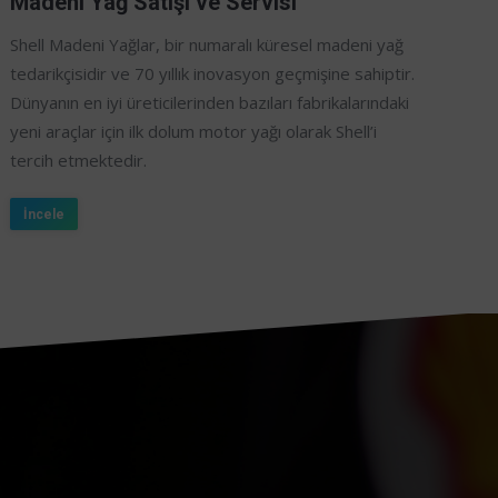
Madeni Yağ Satışı ve Servisi
Shell Madeni Yağlar, bir numaralı küresel madeni yağ
tedarikçisidir ve 70 yıllık inovasyon geçmişine sahiptir.
Dünyanın en iyi üreticilerinden bazıları fabrikalarındaki
yeni araçlar için ilk dolum motor yağı olarak Shell’i
tercih etmektedir.
İncele