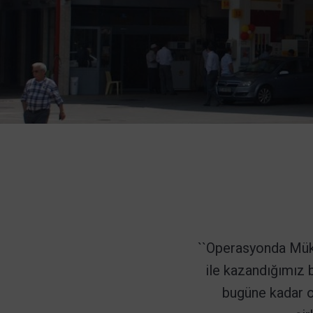
``Operasyonda Müke
ile kazandığımız 
bugüne kadar old