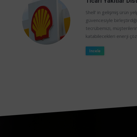
Ticari Yakıtlar Dis
Shell’ in gelişmiş ürün ye
güvencesiyle birleştirdiği
tecrübemizi, müşterileri
katabilecekleri enerji çö
İncele