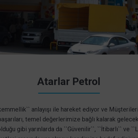
Atarlar Petrol
mmellik`` anlayışı ile hareket ediyor ve Müşteriler
başarıları, temel değerlerimize bağlı kalarak gelece
uğu gibi yarınlarda da ``Güvenilir``, ``İtibarlı`` ve ``