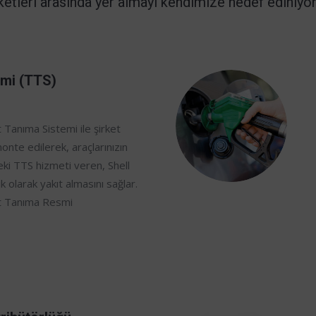
ketleri arasında yer almayı kendimize hedef ediniyo
emi (TTS)
t Tanıma Sistemi ile şirket
onte edilerek, araçlarınızın
eki TTS hizmeti veren, Shell
 olarak yakıt almasını sağlar.
şıt Tanıma Resmi