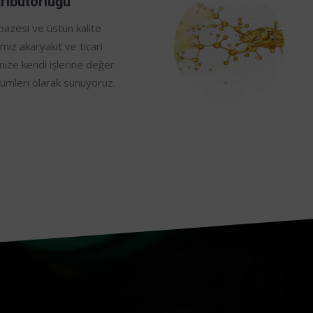
tribütörlüğü
lpazesi ve üstün kalite
miz akaryakıt ve ticari
mize kendi işlerine değer
zümleri olarak sunuyoruz.