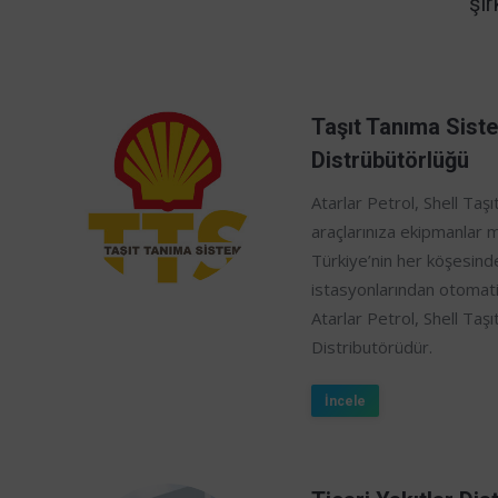
şir
Taşıt Tanıma Sist
Distrübütörlüğü
Atarlar Petrol, Shell Taşı
araçlarınıza ekipmanlar m
Türkiye’nin her köşesind
istasyonlarından otomatik
Atarlar Petrol, Shell Ta
Distributörüdür.
İncele