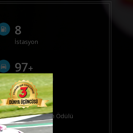
8
İstasyon
100
+
TTS Müşterisi
10
+
En İyi İstasyon Ödülü