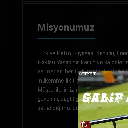
Misyonumuz
Türkiye Petrol Piyasası Kanunu, Ene
Hakları Yasasının kanun ve kaidelerin
vermeden; her türlü yeni teknolojiyi 
KAPAT
mükemmellik ilkesini benimseyerek 
Müşterilerimizin, Çalışanlarımızın, İ
güvenini, bağlılığını kazanıp, Türkiye
üstlendiğimiz görevi yerine getirmek