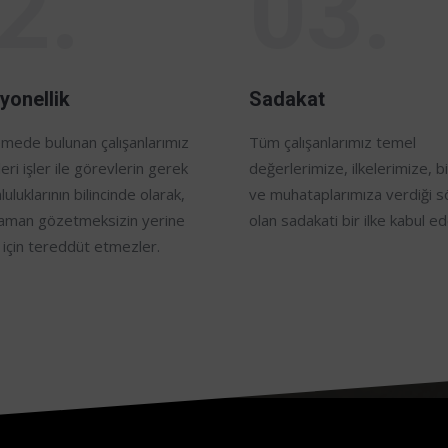
2.
03.
yonellik
Sadakat
mede bulunan çalışanlarımız
Tüm çalışanlarımız temel
eri işler ile görevlerin gerek
değerlerimize, ilkelerimize, bi
uluklarının bilincinde olarak,
ve muhataplarımıza verdiği s
zaman gözetmeksizin yerine
olan sadakati bir ilke kabul ed
için tereddüt etmezler.