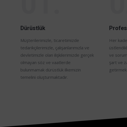
01.
0
Dürüstlük
Profes
Müşterilerimizle, ticaretimizde
Her kade
tedarikçilerimizle, çalışanlarımızla ve
üstlendikl
devletimizle olan ilişkilerimizde gerçek
ve soruml
olmayan söz ve vaatlerde
şart ve 
bulunmamak dürüstlük ilkemizin
getirmek 
temelini oluşturmaktadır.