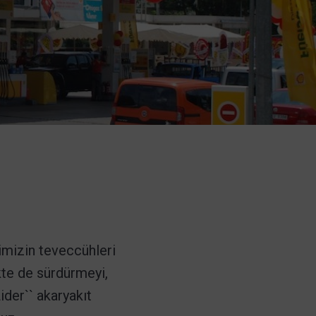
imizin teveccühleri
kte de sürdürmeyi,
Lider`` akaryakıt